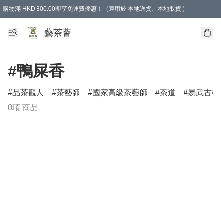
購物滿 HKD 800.00即享免運費優惠！（適用於 本地送貨、本地取貨 )
藝茶薈
#鴨屎香
品茶觀人
茶藝師
國家高級茶藝師
茶道
易武古樹
0項 商品