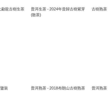
21大勐龍古樹生茶
普洱生茶 - 2024年昔歸古樹紫芽
古樹熟茶 
(散茶)
品鑒裝
普洱熟茶 - 2018布朗山古樹熟茶
普洱熟茶 