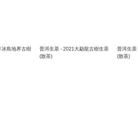
24年冰島地界古樹
普洱生茶 - 2021大勐龍古樹生茶
普洱生茶 
(散茶)
(散茶)