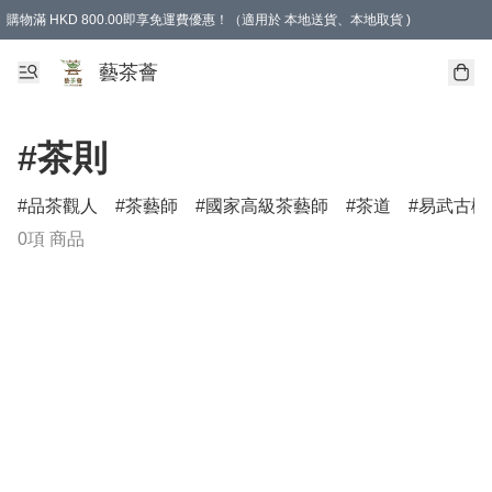
購物滿 HKD 800.00即享免運費優惠！（適用於 本地送貨、本地取貨 )
藝茶薈
#茶則
品茶觀人
茶藝師
國家高級茶藝師
茶道
易武古樹
0項 商品