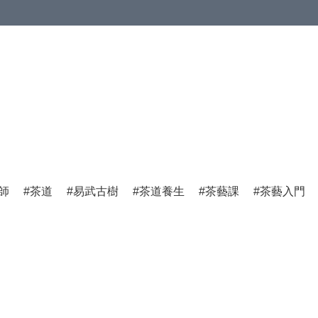
師
茶道
易武古樹
茶道養生
茶藝課
茶藝入門