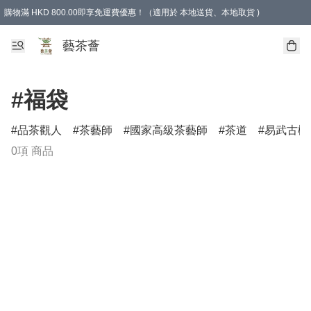
購物滿 HKD 800.00即享免運費優惠！（適用於 本地送貨、本地取貨 )
藝茶薈
#福袋
品茶觀人
茶藝師
國家高級茶藝師
茶道
易武古樹
0項 商品