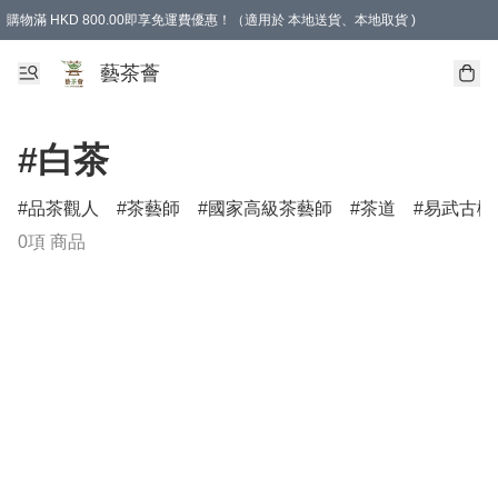
購物滿 HKD 800.00即享免運費優惠！（適用於 本地送貨、本地取貨 )
藝茶薈
#白茶
品茶觀人
茶藝師
國家高級茶藝師
茶道
易武古樹
0項 商品