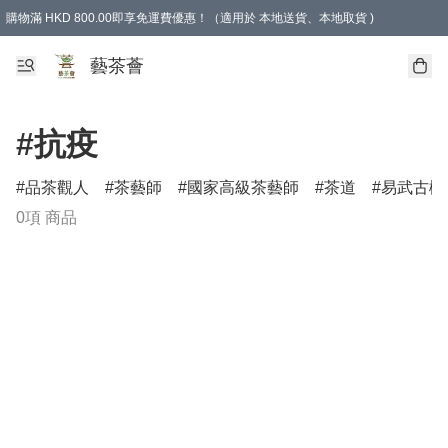
購物滿 HKD 800.00即享免運費優惠！（適用於 本地送貨、本地取貨 )
藝茶薈
#抗疫
品茶觀人
茶藝師
國家高級茶藝師
茶道
易武古樹
0項 商品