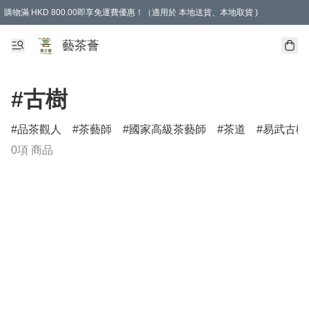
購物滿 HKD 800.00即享免運費優惠！（適用於 本地送貨、本地取貨 )
藝茶薈
#古樹
品茶觀人
茶藝師
國家高級茶藝師
茶道
易武古樹
0項 商品