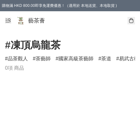
購物滿 HKD 800.00即享免運費優惠！（適用於 本地送貨、本地取貨 )
藝茶薈
#凍頂烏龍茶
品茶觀人
茶藝師
國家高級茶藝師
茶道
易武古樹
0項 商品