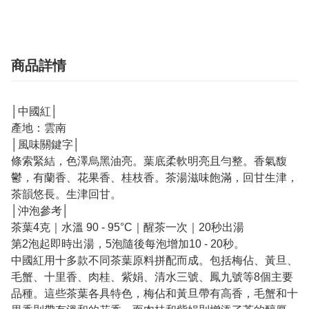
商品詳情
│中國紅│
產地：雲南
│風味關鍵字│
條索緊結，色澤烏黑油亮。葉底柔軟明亮且勻整。香氣馥
鬱，有蘭香、花果香、桂枝香。茶湯滋味飽滿，回甘生津，
茶韻悠長。生津回甘。
│沖泡參考│
茶葉4克｜水溫 90 - 95°C｜醒茶一次｜20秒出湯
第2泡起即時出湯，5泡隨後每泡增加10 - 20秒。
中國紅用十多款不同茶葉原料拼配而成。包括梅佔、黃旦、
毛蟹、十里香、肉桂、紫娟、清水三號、鳳九號等8個主要
品種。這些茶葉各具特色，梅佔和黃旦帶有高香，毛蟹和十