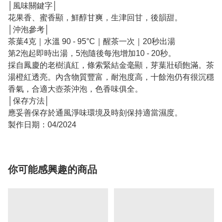
│風味關鍵字│
花果香、蜜香顯，鮮醇甘爽，生津回甘，後韻甜。
│沖泡參考│
茶葉4克｜水溫 90 - 95°C｜醒茶一次｜20秒出湯
第2泡起即時出湯，5泡隨後每泡增加10 - 20秒。
採自鳳慶的老樹滇紅，條索緊結金毫顯，芽葉壯碩飽滿。茶
湯橙紅透亮。內含物質豐富，耐泡度高，十餘泡仍有很沉穩
香氣，合適大壺茶沖泡，色香味俱全。
│保存方法│
應妥善保存於通風淨味環境及時刻保持適當濕度。
製作日期：04/2024
你可能感興趣的商品