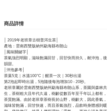
商品詳情
│ 2019年老班章古樹普洱生茶│
產地：雲南西雙版納州勐海縣布朗山
│風味關鍵字│
茶氣強烈明顯，滋味飽滿回甘，回甘快而持久，耐沖泡，後
韻甜。
│沖泡參考│
茶葉5克｜水溫100°C｜醒茶一次｜30秒出湯
第2泡起即時出湯，5泡隨後每泡增加10 - 20秒。
老班章屬於雲南西雙版納州勐海縣布朗山系，茶園與森林共
生，茶樹粗大且年代久遠，樹齡從數百年至千年以上都有，
茶質飽滿。由於老班章茶樹長於山野，樹齡大，因此香氣，
滋味皆飽滿，回甘快速，而且茶氣強烈，品飲時身體感到暖