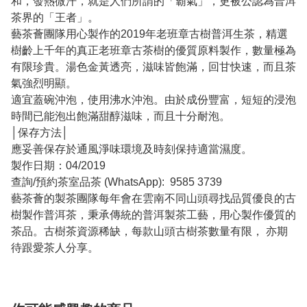
和，發熱微汗，就是人們所謂的「霸氣」，更被公認為普洱
茶界的「王者」。
藝茶薈團隊用心製作的2019年老班章古樹普洱生茶，精選
樹齡上千年的真正老班章古茶樹的優質原料製作，數量極為
有限珍貴。湯色金黃透亮，滋味皆飽滿，回甘快速，而且茶
氣強烈明顯。
適宜蓋碗沖泡，使用沸水沖泡。由於成份豐富，短短的浸泡
時間已能泡出飽滿甜醇滋味，而且十分耐泡。
│保存方法│
應妥善保存於通風淨味環境及時刻保持適當濕度。
製作日期：04/2019
查詢/預約茶室品茶 (WhatsApp): 9585 3739
藝茶薈的製茶團隊每年會在雲南不同山頭尋找品質優良的古
樹製作普洱茶，秉承傳統的普洱製茶工藝，用心製作優質的
茶品。古樹茶資源稀缺，每款山頭古樹茶數量有限， 亦期
待跟愛茶人分享。