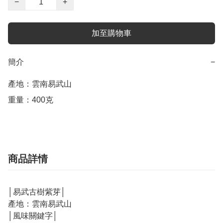
−
+
加至購物車
簡介
−
產地：雲南易武山

重量：400克
商品詳情
│易武古樹紫芽│
產地：雲南易武山
│風味關鍵字│