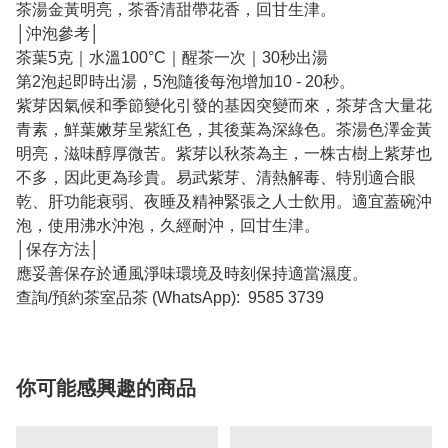
茶湯金黃明亮，茶香清甜帶花香，回甘生津。
│沖泡參考│
茶葉5克｜水溫100°C｜醒茶一次｜30秒出湯
第2泡起即時出湯，5泡隨後每泡增加10 - 20秒。
紫芽因氣候和季節變化引發的基因突變而來，茶芽含大量花
青素，鮮葉嫩芽呈紫紅色，其後葉為深綠色。茶湯色澤金黃
明亮，滋味醇厚微苦。紫芽以秋茶為主，一株古樹上紫芽也
不多，因此更為珍貴。易武紫芽、清熱解毒、特別適合眼
乾、肝功能衰弱、夜睡及精神緊張之人士飲用。適宜蓋碗沖
泡，使用沸水沖泡，久經耐沖，回甘生津。
│保存方法│
應妥善保存於通風淨味環境及時刻保持適當濕度。
查詢/預約茶室品茶 (WhatsApp): 9585 3739
你可能感興趣的商品