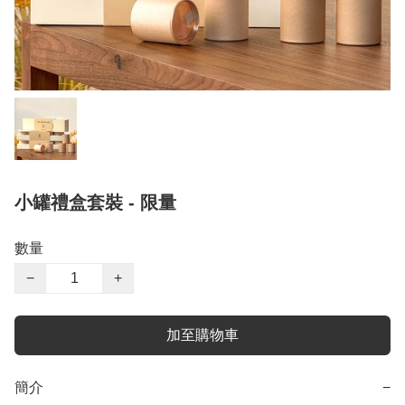
小罐禮盒套裝 - 限量
數量
−
+
加至購物車
簡介
−