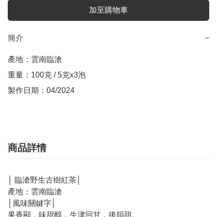
加至購物車
簡介
−
產地：雲南臨滄

重量：100克 / 5克x3泡

製作日期：04/2024
商品詳情
│ 臨滄野生古樹紅茶│
產地：雲南臨滄
│風味關鍵字│
果香顯，味甜醇，生津回甘，後韻甜。