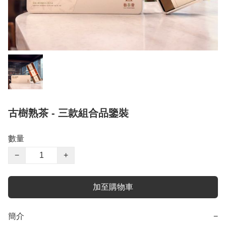
古樹熟茶 - 三款組合品鑒裝
數量
−
+
加至購物車
簡介
−