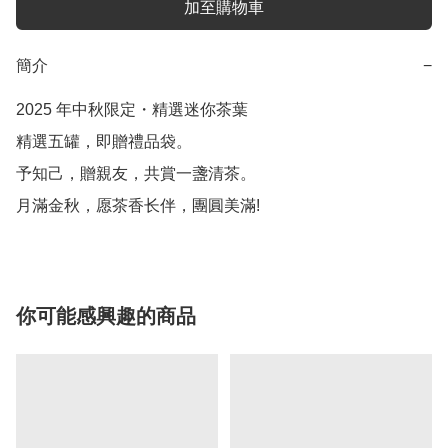
加至購物車
簡介
−
2025 年中秋限定・精選迷你茶葉

精選五罐，即贈禮品袋。

予知己，贈親友，共賞一盞清茶。

月滿金秋，愿茶香长伴，團圓美滿!
你可能感興趣的商品